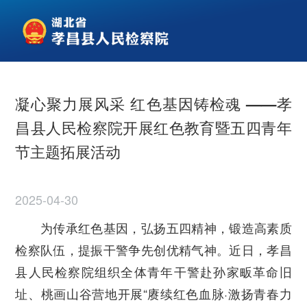
凝心聚力展风采 红色基因铸检魂 ——孝
昌县人民检察院开展红色教育暨五四青年
节主题拓展活动
2025-04-30
为传承红色基因，弘扬五四精神，锻造高素质
检察队伍，提振干警争先创优精气神。近日，孝昌
县人民检察院组织全体青年干警赴孙家畈革命旧
址、桃画山谷营地开展“赓续红色血脉·激扬青春力