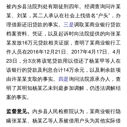
被内乡县法院判处有期徒刑四年。经调查询问许某
某、刘某，其二人承认在社会上找借名“户头”，办
理借新还旧贷款的事实。
三是
调取某商业银行贷款
档案资料、凭证，以及起诉时向法院提供的向张某
某发放16万元贷款相关证据，查明了某商业银行工
作人员在2016年12月21日、2017年4月17日、4月
23日，分3次将该笔贷款用以偿还了杨某甲等人在
该银行的贷款及利息合计14万余元，以及剩余款项
由许某某支取的事实。
四是
询问法院原承办人，查
明了其明知杨某乙未到庭参加调解，仍违法调解结
案的事实。
内乡县人民检察院认为，某商业银行隐
监督意见。
瞒张某某、杨某乙等人系被借用户头为其他实际借