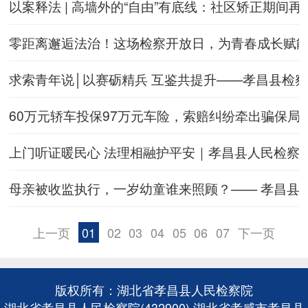
以案释法 | 高墙外的“自由”有底线：社区矫正期间
零距离邂逅法治！这场检察开放日，为青春成长赋
求索青年说│以赛砺精兵 互鉴共提升——孝昌县检
60万元轿车投保97万元车险，索赔纠纷牵出骗保局
上门听证暖民心 法理相融护平安｜孝昌县人民检察
母亲被收监执行，一岁幼童谁来照顾？—— 孝昌县
上一页
01
02
03
04
05
06
07
下一页
版权所有：湖北省孝昌县人民检察院
湖北省孝昌县人民检察院(432900) 湖北省孝感市孝昌县